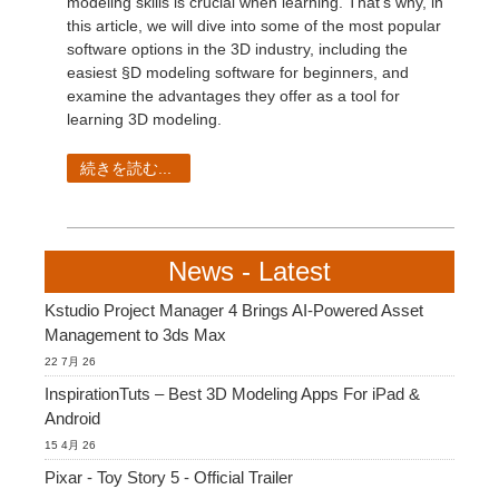
modeling skills is crucial when learning. That's why, in
this article, we will dive into some of the most popular
software options in the 3D industry, including the
easiest §D modeling software for beginners, and
examine the advantages they offer as a tool for
learning 3D modeling.
続きを読む...
News - Latest
Kstudio Project Manager 4 Brings AI-Powered Asset
Management to 3ds Max
22 7月 26
InspirationTuts – Best 3D Modeling Apps For iPad &
Android
15 4月 26
Pixar - Toy Story 5 - Official Trailer