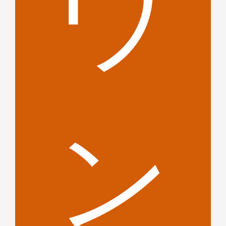
ウ
無
ン
ト