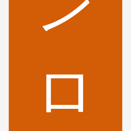
ン
イ
ロ