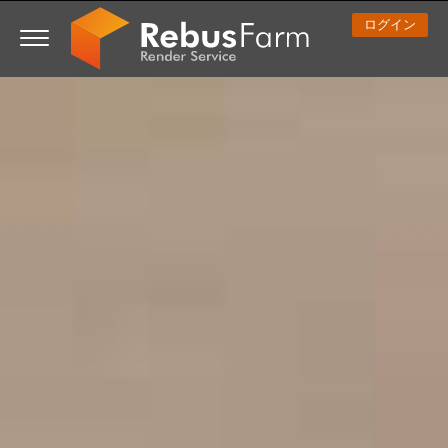
ログイン
3D ARTIST OF THE YEAR
さあ、始めましょう
コンペティション
３Ｄソフトウェア
コミュニティ
マイREBUS
チケット
サポート
価格
Show Tickets
ControlCenter
2023
Creative 3D Lab. Challenge
ブログ
使い方の手引き
価格＆値引き
3ds Max
クイックスタートガイド
New Ticket
ご購入
2022
Architecture 3D Challenge
コンペティション
よくあるご質問
コスト計算
Cinema 4D
ダウンロード ソフトウェア
Unlimited Render
2021
Memories Challenge
RebusArt
チュートリアル
無制限レンダーレンタル
Maya
TeamManager
チケット
2020
Summer Vibes 3D Challenge
Making-ofs
サポート問い合わせ先
Blender
送り状一覧
2019
3D Artist of the Month
秘密保持契約
V-Ray
購入履歴
2018
3D Artist of the Year
Corona