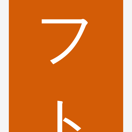
く
フ
さ
ト