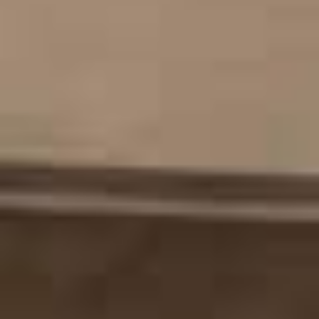
SketchUp
Rhino