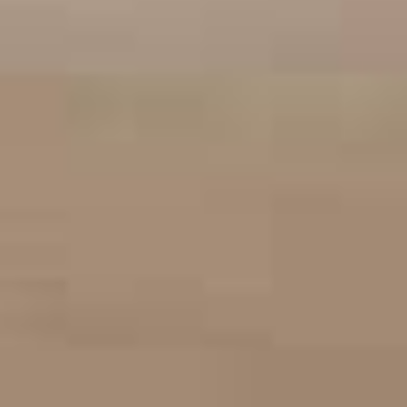
アカウント情報を編集
2017
Redshift
TeamManager
2016
Arnold
Octane
Mental Ray
Maxwell
Modo
Softimage
LightWave