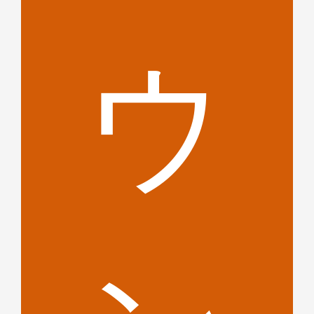
無
ウ
ト