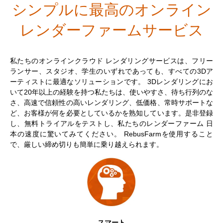
$
シンプルに最高のオンライン
アカウント情報を編集
2017
Redshift
レンダーファームサービス
TeamManager
2016
Arnold
私たちのオンラインクラウド レンダリングサービスは、フリー
ランサー、スタジオ、学生のいずれであっても、すべての3Dア
Octane
ーティストに最適なソリューションです。 3Dレンダリングにお
いて20年以上の経験を持つ私たちは、使いやすさ、待ち行列のな
Mental Ray
さ、高速で信頼性の高いレンダリング、低価格、常時サポートな
ど、お客様が何を必要としているかを熟知しています。是非登録
Maxwell
し、無料トライアルをテストし、私たちのレンダーファーム 日
本の速度に驚いてみてください。 RebusFarmを使用すること
29.
で、厳しい締め切りも簡単に乗り越えられます。
Modo
Softimage
LightWave
スマート