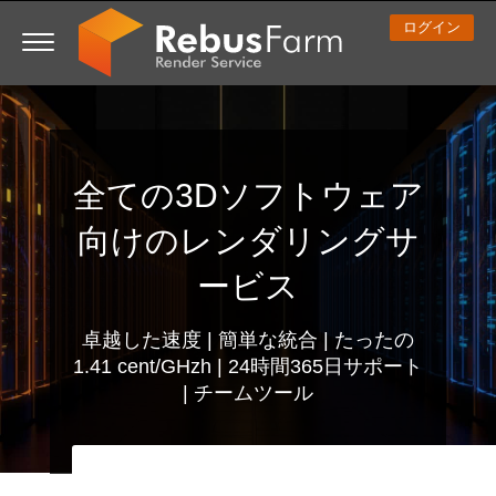
ログイン
3D ARTIST OF THE YEAR
さあ、始めましょう
コンペティション
３Ｄソフトウェア
コミュニティ
マイREBUS
チケット
サポート
価格
全ての3Dソフトウェア
Show Tickets
ControlCenter
2023
Creative 3D Lab. Challenge
ブログ
使い方の手引き
価格＆値引き
3ds Max
クイックスタートガイド
向けのレンダリングサ
New Ticket
ご購入
2022
Architecture 3D Challenge
コンペティション
よくあるご質問
コスト計算
Cinema 4D
ダウンロード ソフトウェア
ービス
Unlimited Render
2021
Memories Challenge
RebusArt
チュートリアル
無制限レンダーレンタル
Maya
TeamManager
卓越した速度 | 簡単な統合 | たったの
1.41 cent/GHzh | 24時間365日サポート
チケット
2020
Summer Vibes 3D Challenge
Making-ofs
サポート問い合わせ先
Blender
| チームツール
送り状一覧
2019
3D Artist of the Month
秘密保持契約
V-Ray
購入履歴
2018
3D Artist of the Year
Corona