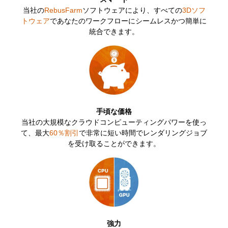
SketchUp
当社の
RebusFarm
ソフトウェアにより、すべての
3Dソフ
トウェア
であなたのワークフローにシームレスかつ簡単に
Rhino
統合できます。
ド
手頃な価格
当社の大規模なクラウドコンピューティングパワーを使っ
て、最大
60％割引
で非常に短い時間でレンダリングジョブ
を受け取ることができます。
強力