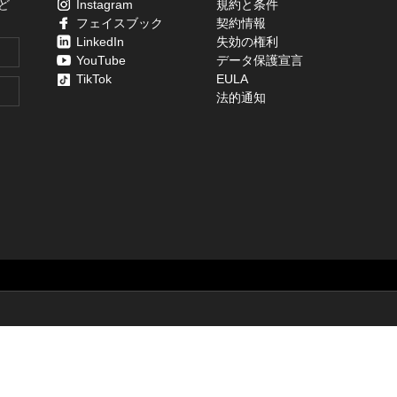
ど
Instagram
規約と条件
フェイスブック
契約情報
LinkedIn
失効の権利
YouTube
データ保護宣言
TikTok
EULA
法的通知
2017-2026 RebusFarm Render Service