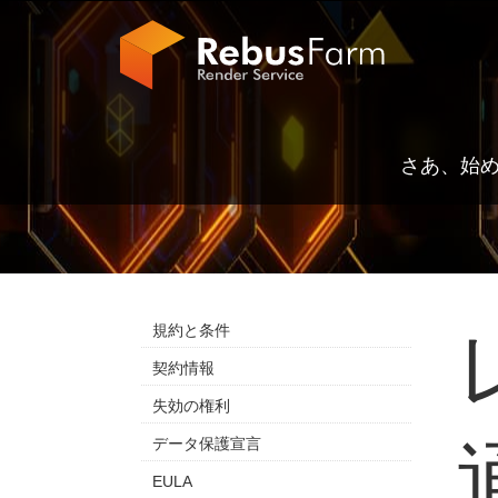
さあ、始
規約と条件
契約情報
失効の権利
データ保護宣言
EULA