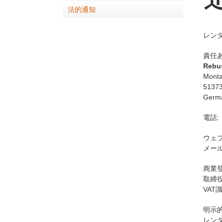
法的通知
レン
責任
Rebu
Monta
51373
Germ
電話:
ウェ
メール
商業登記
取締役社
VAT識
明示
レン