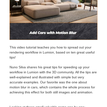
アカウント情報を編集
2017
Redshift
TeamManager
2016
Arnold
Octane
Mental Ray
This video tutorial teaches you how to spread out your
rendering workflow in Lumion, based on ten great useful
tips!
Maxwell
Nuno Silva shares his great tips for speeding up your
Modo
workflow in Lumion with the 3D community. All the tips are
well-explained and illustrated with simple but very
accurate examples. Our favorite was the one about
Softimage
motion blur in cars, which contains the whole process for
achieving this effect for both still images and animation.
LightWave