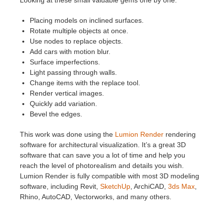
Looking at these small valuable gems one by one:
SketchUp
Placing models on inclined surfaces.
Rhino
Rotate multiple objects at once.
Use nodes to replace objects.
Add cars with motion blur.
Surface imperfections.
Light passing through walls.
Change items with the replace tool.
Render vertical images.
Quickly add variation.
Bevel the edges.
This work was done using the
Lumion Render
rendering
software for architectural visualization. It’s a great 3D
software that can save you a lot of time and help you
reach the level of photorealism and details you wish.
Lumion Render is fully compatible with most 3D modeling
software, including Revit,
SketchUp
, ArchiCAD,
3ds Max
,
Rhino, AutoCAD, Vectorworks, and many others.