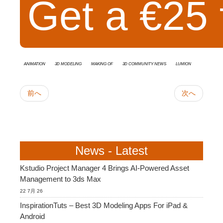
Get a €25 
animation
3d modeling
Making Of
3D Community News
Lumion
前へ
次へ
News - Latest
Kstudio Project Manager 4 Brings AI-Powered Asset
Management to 3ds Max
22 7月 26
InspirationTuts – Best 3D Modeling Apps For iPad &
Android