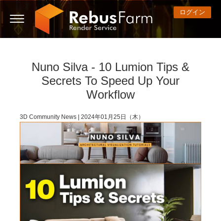
ログイン
Nuno Silva - 10 Lumion Tips &
3D ARTIST OF THE YEAR
さあ、始めましょう
コンペティション
３Ｄソフトウェア
コミュニティ
マイREBUS
チケット
サポート
価格
Secrets To Speed Up Your
Show Tickets
ControlCenter
2023
Creative 3D Lab. Challenge
ブログ
使い方の手引き
価格＆値引き
3ds Max
クイックスタートガイド
Workflow
New Ticket
ご購入
2022
Architecture 3D Challenge
コンペティション
よくあるご質問
コスト計算
Cinema 4D
ダウンロード ソフトウェア
3D Community News | 2024年01月25日（木）
Unlimited Render
2021
Memories Challenge
RebusArt
チュートリアル
無制限レンダーレンタル
Maya
TeamManager
チケット
2020
Summer Vibes 3D Challenge
Making-ofs
サポート問い合わせ先
Blender
送り状一覧
2019
3D Artist of the Month
秘密保持契約
V-Ray
購入履歴
2018
3D Artist of the Year
Corona