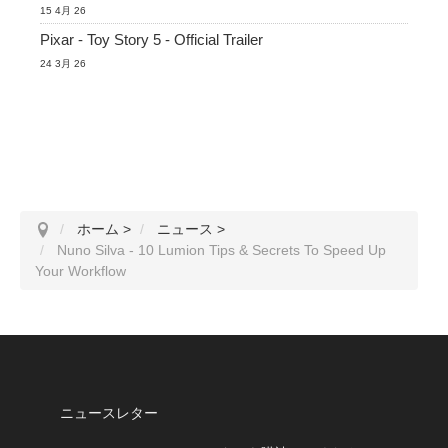
15 4月 26
Pixar - Toy Story 5 - Official Trailer
24 3月 26
ホーム
>
ニュース
>
Nuno Silva - 10 Lumion Tips & Secrets To Speed Up
Your Workflow
ニュースレター