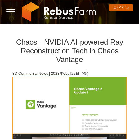
ログイン
Chaos - NVIDIA AI-powered Ray
3D ARTIST OF THE YEAR
さあ、始めましょう
コンペティション
３Ｄソフトウェア
コミュニティ
マイREBUS
チケット
サポート
価格
Reconstruction Tech in Chaos
Show Tickets
ControlCenter
2023
Creative 3D Lab. Challenge
ブログ
使い方の手引き
価格＆値引き
3ds Max
クイックスタートガイド
Vantage
New Ticket
ご購入
2022
Architecture 3D Challenge
コンペティション
よくあるご質問
コスト計算
Cinema 4D
ダウンロード ソフトウェア
3D Community News | 2023年09月22日（金）
Unlimited Render
2021
Memories Challenge
RebusArt
チュートリアル
無制限レンダーレンタル
Maya
TeamManager
チケット
2020
Summer Vibes 3D Challenge
Making-ofs
サポート問い合わせ先
Blender
送り状一覧
2019
3D Artist of the Month
秘密保持契約
V-Ray
購入履歴
2018
3D Artist of the Year
Corona