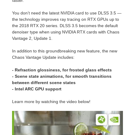
faster.
SketchUp
You don’t need the latest NVIDIA card to use DLSS 3.5 —
Rhino
the technology improves ray tracing on RTX GPUs up to
the 2018 RTX 20 series. DLSS 3.5 becomes the default
denoiser type when using NVIDIA RTX cards with Chaos
Vantage 2, Update 1.
In addition to this groundbreaking new feature, the new
Chaos Vantage Update includes:
- Refraction glossiness, for frosted glass effects
- Scene state animations, for smooth transitions
between different scene states
- Intel ARC GPU support
Learn more by watching the video below!