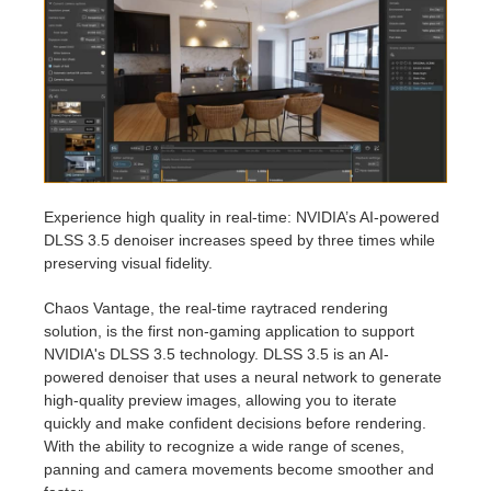
アカウント情報を編集
2017
Redshift
TeamManager
2016
Arnold
Octane
Mental Ray
Experience high quality in real-time: NVIDIA’s AI-powered
DLSS 3.5 denoiser increases speed by three times while
preserving visual fidelity.
Maxwell
Chaos Vantage, the real-time raytraced rendering
Modo
solution, is the first non-gaming application to support
NVIDIA's DLSS 3.5 technology. DLSS 3.5 is an AI-
powered denoiser that uses a neural network to generate
Softimage
high-quality preview images, allowing you to iterate
quickly and make confident decisions before rendering.
LightWave
With the ability to recognize a wide range of scenes,
panning and camera movements become smoother and