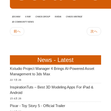
3ds Max
V-Ray
Chaos Group
Nvidia
Chaos Vantage
3D Community News
前へ
次へ
News - Latest
Kstudio Project Manager 4 Brings AI-Powered Asset
Management to 3ds Max
22 7月 26
InspirationTuts – Best 3D Modeling Apps For iPad &
Android
15 4月 26
Pixar - Toy Story 5 - Official Trailer