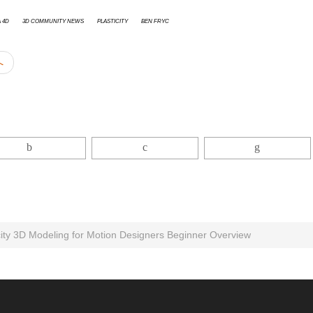
 4D
3D Community News
Plasticity
Ben Fryc
へ
icity 3D Modeling for Motion Designers Beginner Overview