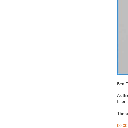
Ben Fr
As thi
Interf
Throug
00:00