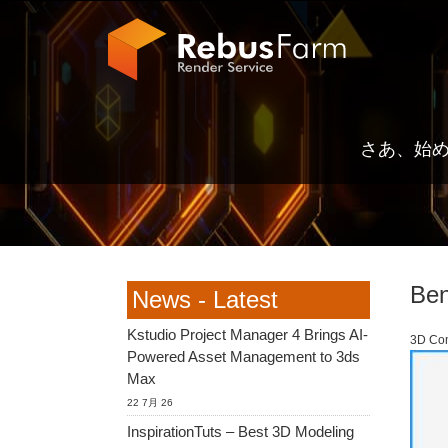
さあ、始
Ben
News - Latest
Kstudio Project Manager 4 Brings AI-
3D Co
Powered Asset Management to 3ds
Max
22 7月 26
InspirationTuts – Best 3D Modeling