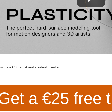
yc is a CGI artist and content creator.
Get a €25 free t