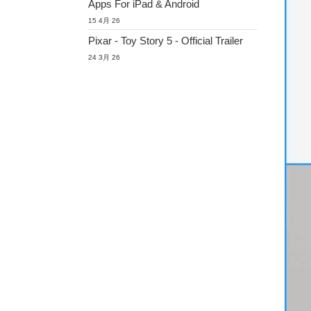
Apps For iPad & Android
15 4月 26
Pixar - Toy Story 5 - Official Trailer
24 3月 26