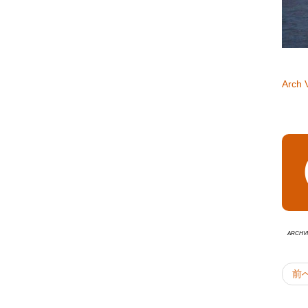
Arch V
Archvi
前