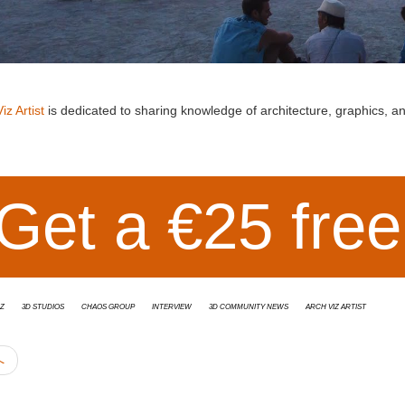
iz Artist
is dedicated to sharing knowledge of architecture, graphics, and
Get a €25 free
z
3d studios
Chaos Group
interview
3D Community News
Arch Viz Artist
へ