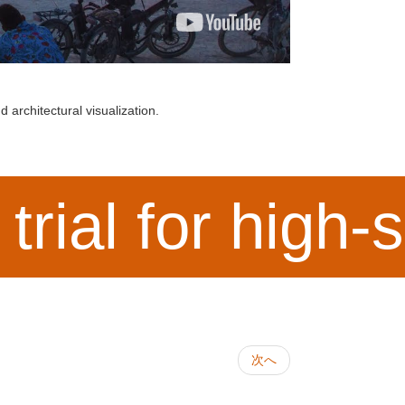
 architectural visualization.
 trial for high
次へ