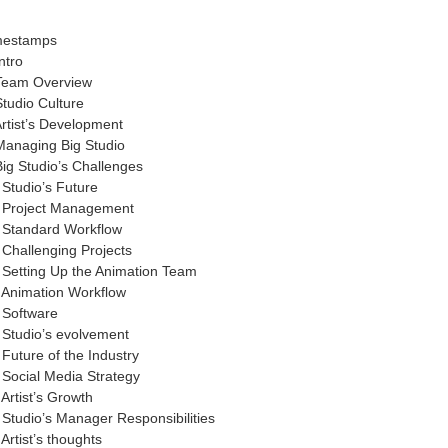
mestamps
ntro
Team Overview
Studio Culture
Artist’s Development
Managing Big Studio
Big Studio’s Challenges
 Studio’s Future
 Project Management
 Standard Workflow
 Challenging Projects
 Setting Up the Animation Team
 Animation Workflow
 Software
 Studio’s evolvement
Future of the Industry
 Social Media Strategy
Artist’s Growth
 Studio’s Manager Responsibilities
Artist’s thoughts