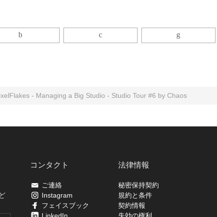
 PixelFlakes - Managing a Big Studio - Studio Tour #6 by Chaos
コンタクト
法律情報
ご連絡
秘密保持契約
ど
Instagram
規約と条件
フェイスブック
契約情報
LinkedIn
失効の権利