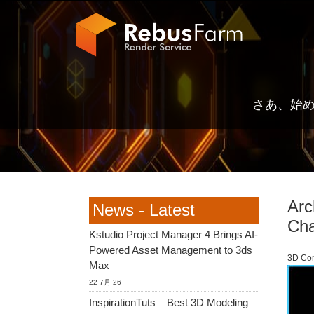
さあ、始
Arc
News - Latest
Ch
Kstudio Project Manager 4 Brings AI-
Powered Asset Management to 3ds
3D Co
Max
22 7月 26
InspirationTuts – Best 3D Modeling