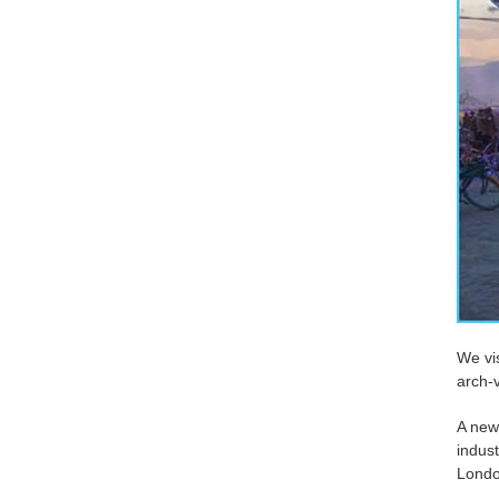
We vis
arch-
A new 
indust
London