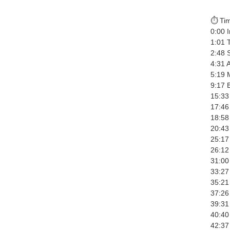
⏱️ Ti
0:00 I
1:01 
2:48 
4:31 
5:19 
9:17 
15:33
17:46
18:58
20:43
25:17
26:12
31:00
33:27
35:21 
37:26
39:31 
40:40
42:37 