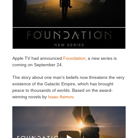
Historial de pagos
2017
Envío de trabajo de SketchUp
Redshift
Editar perfil
2016
Envío de trabajo de Rhino
Arnold
TeamManager
Octane
Apple TV had announced
Foundation
; a new series is
Mental Ray
coming on September 24.
Maxwell
The story about one man's beliefs now threatens the very
existence of the Galactic Empire, which has brought
peace to thousands of worlds. Based on the award-
Modo
winning novels by
Isaac Asimov
.
Softimage
LightWave